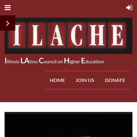
I
LA
C
H
E
llinois
tino
ouncil on
igher
ducation
HOME
JOIN US
DONATE